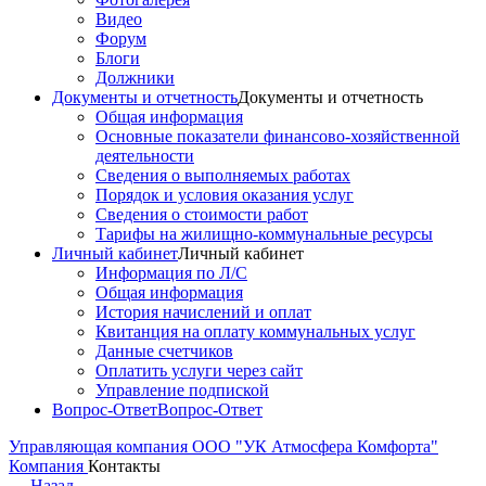
Видео
Форум
Блоги
Должники
Документы и отчетность
Документы и отчетность
Общая информация
Основные показатели финансово-хозяйственной
деятельности
Сведения о выполняемых работах
Порядок и условия оказания услуг
Сведения о стоимости работ
Тарифы на жилищно-коммунальные ресурсы
Личный кабинет
Личный кабинет
Информация по Л/С
Общая информация
История начислений и оплат
Квитанция на оплату коммунальных услуг
Данные счетчиков
Оплатить услуги через сайт
Управление подпиской
Вопрос-Ответ
Вопрос-Ответ
Управляющая компания ООО "УК Атмосфера Комфорта"
Компания
Контакты
←
Назад