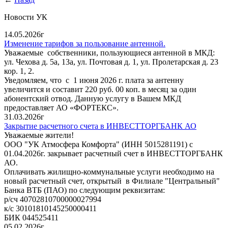
Новости УК
14.05.2026г
Изменение тарифов за пользование антенной.
Уважаемые собственники, пользующиеся антенной в МКД:
ул. Чехова д. 5а, 13а, ул. Почтовая д. 1, ул. Пролетарская д. 23
кор. 1, 2.
Уведомляем, что с 1 июня 2026 г. плата за антенну
увеличится и составит 220 руб. 00 коп. в месяц за один
абонентский отвод. Данную услугу в Вашем МКД
предоставляет АО «ФОРТЕКС».
31.03.2026г
Закрытие расчетного счета в ИНВЕСТТОРГБАНК АО
Уважаемые жители!
ООО "УК Атмосфера Комфорта" (ИНН 5015281191) с
01.04.2026г. закрывает расчетный счет в ИНВЕСТТОРГБАНК
АО.
Оплачивать жилищно-коммунальные услуги необходимо на
новый расчетный счет, открытый в Филиале "Центральный"
Банка ВТБ (ПАО) по следующим реквизитам:
р/сч 40702810700000027994
к/с 30101810145250000411
БИК 044525411
05.02.2026г