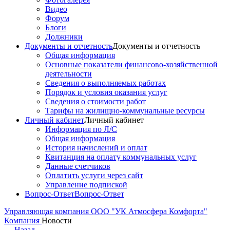
Видео
Форум
Блоги
Должники
Документы и отчетность
Документы и отчетность
Общая информация
Основные показатели финансово-хозяйственной
деятельности
Сведения о выполняемых работах
Порядок и условия оказания услуг
Сведения о стоимости работ
Тарифы на жилищно-коммунальные ресурсы
Личный кабинет
Личный кабинет
Информация по Л/С
Общая информация
История начислений и оплат
Квитанция на оплату коммунальных услуг
Данные счетчиков
Оплатить услуги через сайт
Управление подпиской
Вопрос-Ответ
Вопрос-Ответ
Управляющая компания ООО "УК Атмосфера Комфорта"
Компания
Новости
←
Назад