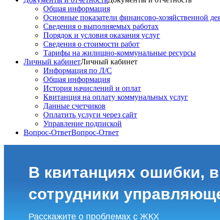
Общая информация
Основные показатели финансово-хозяйственной де
Сведения о выполняемых работах
Порядок и условия оказания услуг
Сведения о стоимости работ
Тарифы на жилищно-коммунальные ресурсы
Личный кабинет
Личный кабинет
Информация по Л/С
Общая информация
История начислений и оплат
Квитанция на оплату коммунальных услуг
Данные счетчиков
Оплатить услуги через сайт
Управление подпиской
Вопрос-Ответ
Вопрос-Ответ
В квитанциях ошибки, в
сотрудники управляющ
Расскажите о проблемах с ЖКХ