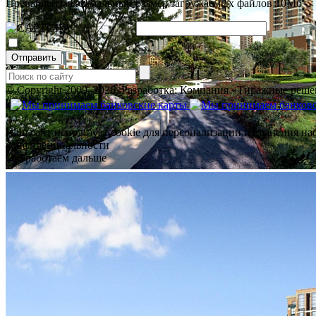
Превышен максимальный размер загружаемых файлов 10Мб
.
Отправить
© Copyright 2009–2026.
Разработка: Компания «Тиражные реше
Наш сайт использует cookie для персонализации и хранения на
конфиденциальности
Ок, работаем дальше