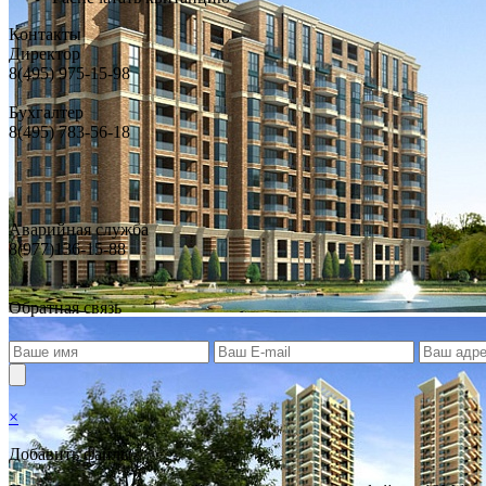
Контакты
Директор
8(495) 975-15-98
Бухгалтер
8(495) 783-56-18
Аварийная служба
8(977)136-15-88
Обратная связь
×
Добавить файлы