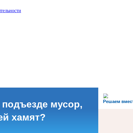
ятельности
 подъезде мусор,
Решаем вмес
ей хамят?