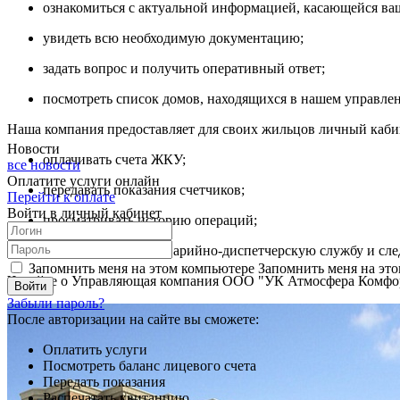
ознакомиться с актуальной информацией, касающейся ва
увидеть всю необходимую документацию;
задать вопрос и получить оперативный ответ;
посмотреть список домов, находящихся в нашем управле
Наша компания предоставляет для своих жильцов личный кабин
Новости
оплачивать счета ЖКУ;
все новости
Оплатите услуги онлайн
передавать показания счетчиков;
Перейти к оплате
Войти в личный кабинет
просматривать историю операций;
оставлять заявки в аварийно-диспетчерскую службу и сле
Запомнить меня на этом компьютере
Запомнить меня на это
Читайте о Управляющая компания ООО "УК Атмосфера Комфо
Забыли пароль?
После авторизации на сайте вы сможете:
Оплатить услуги
Посмотреть баланс лицевого счета
Передать показания
Распечатать квитанцию