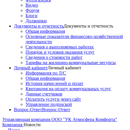
Видео
Форум
Блоги
Должники
Документы и отчетность
Документы и отчетность
Общая информация
Основные показатели финансово-хозяйственной
деятельности
Сведения о выполняемых работах
Порядок и условия оказания услуг
Сведения о стоимости работ
Тарифы на жилищно-коммунальные ресурсы
Личный кабинет
Личный кабинет
Информация по Л/С
Общая информация
История начислений и оплат
Квитанция на оплату коммунальных услуг
Данные счетчиков
Оплатить услуги через сайт
Управление подпиской
Вопрос-Ответ
Вопрос-Ответ
Управляющая компания ООО "УК Атмосфера Комфорта"
Компания
Новости
←
Назад