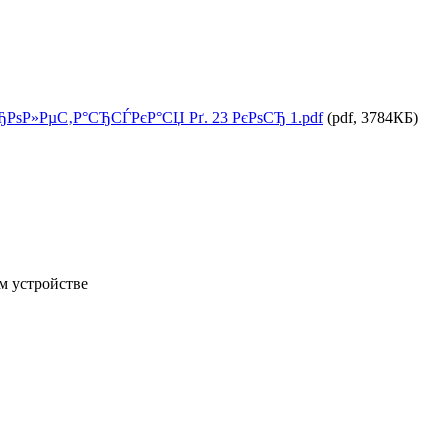
СЂРѕР»РµС‚Р°СЂСЃРєР°СЏ Рґ. 23 РєРѕСЂ 1.pdf
(pdf, 3784КБ)
м устройстве